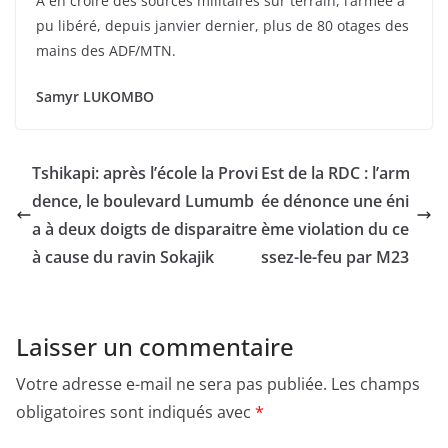
À en croire des sources militaires sur terrain, l’armée a
pu libéré, depuis janvier dernier, plus de 80 otages des
mains des ADF/MTN.
Samyr LUKOMBO
Tshikapi: après l’école la Provi
Est de la RDC : l’arm
dence, le boulevard Lumumb
ée dénonce une éni
a à deux doigts de disparaitre
ème violation du ce
à cause du ravin Sokajik
ssez-le-feu par M23
Laisser un commentaire
Votre adresse e-mail ne sera pas publiée.
Les champs
obligatoires sont indiqués avec
*