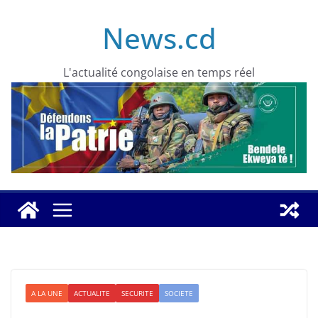
Skip
News.cd
to
content
L'actualité congolaise en temps réel
A LA UNE
ACTUALITE
SECURITE
SOCIETE