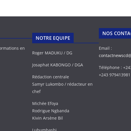
NOS CONTA
NOTRE EQUIPE
formations en
Email :
Roger MADUKU / DG
contactnewscd
Josaphat KABONGO / DGA
Téléphone : +2
+243 979413981
Rédaction centrale
Samyr Lukombo / rédacteur en
chef
Michée Efoya
Rodrigue Ngbanda
Kivin Arsène Bil
Lubumbashi