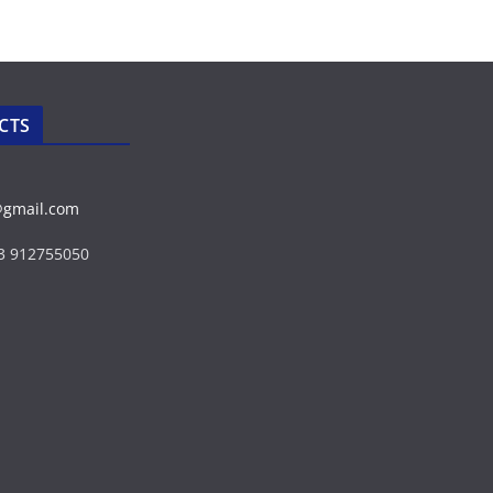
CTS
@gmail.com
43 912755050