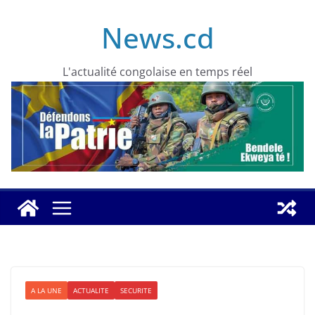
Skip
News.cd
to
content
L'actualité congolaise en temps réel
A LA UNE
ACTUALITE
SECURITE