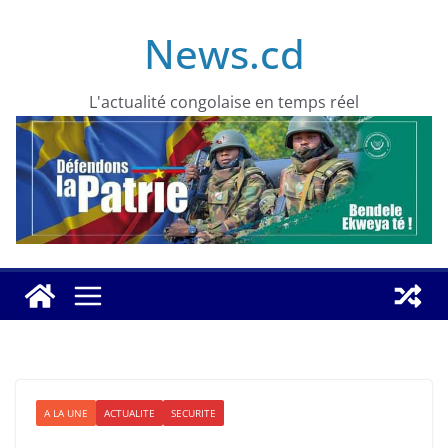
Skip
News.cd
to
content
L'actualité congolaise en temps réel
A LA UNE
ACTUALITE
SECURITE