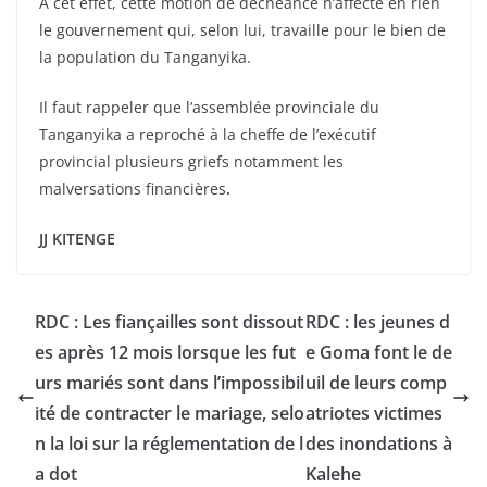
À cet effet, cette motion de déchéance n’affecte en rien
le gouvernement qui, selon lui, travaille pour le bien de
la population du Tanganyika.
Il faut rappeler que l’assemblée provinciale du
Tanganyika a reproché à la cheffe de l’exécutif
provincial plusieurs griefs notamment les
malversations financières
.
JJ KITENGE
RDC : Les fiançailles sont dissout
RDC : les jeunes d
es après 12 mois lorsque les fut
e Goma font le de
urs mariés sont dans l’impossibil
uil de leurs comp
ité de contracter le mariage, selo
atriotes victimes
n la loi sur la réglementation de l
des inondations à
a dot
Kalehe