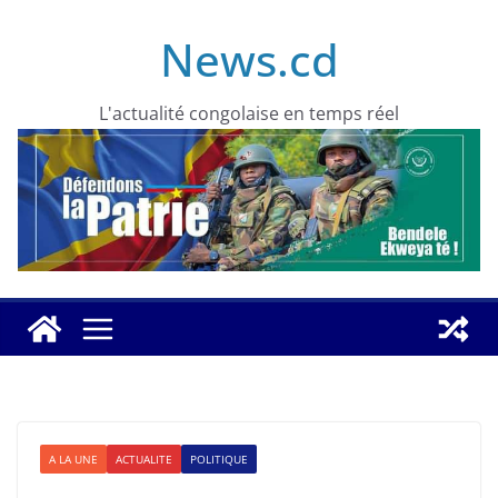
Skip
News.cd
to
content
L'actualité congolaise en temps réel
A LA UNE
ACTUALITE
POLITIQUE