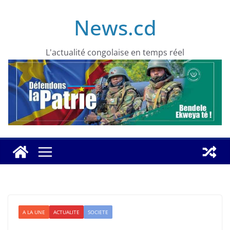
Skip
News.cd
to
content
L'actualité congolaise en temps réel
A LA UNE
ACTUALITE
SOCIETE