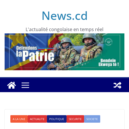
Skip
News.cd
to
content
L'actualité congolaise en temps réel
A LA UNE
ACTUALITE
POLITIQUE
SECURITE
SOCIETE