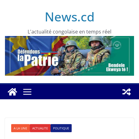
Skip
News.cd
to
content
L'actualité congolaise en temps réel
A LA UNE
ACTUALITE
POLITIQUE