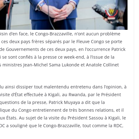
in d’en face, le Congo-Brazzaville, n’ont aucun problème
e ces deux pays frères séparés par le Fleuve Congo se porte
e de Gouvernements de ces deux pays, en l’occurrence Patrick
e sont confiés à la presse ce week-end, à l’issue de la
s ministres Jean-Michel Sama Lukonde et Anatole Collinet
 ainsi dissiper tout malentendu entretenu dans l’opinion, à
isite d’État effectuée à Kigali, au Rwanda, par le Président
estions de la presse, Patrick Muyaya a dit que la
que du Congo entretiennent de très bonnes relations, et il
 États. Au sujet de la visite du Président Sassou à Kigali, le
DC a souligné que le Congo-Brazzaville, tout comme la RDC,