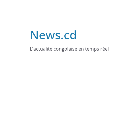
Skip
to
content
News.cd
L'actualité congolaise en temps réel