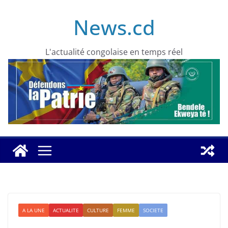
Skip
News.cd
to
content
L'actualité congolaise en temps réel
A LA UNE
ACTUALITE
CULTURE
FEMME
SOCIETE