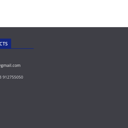
CTS
@gmail.com
43 912755050