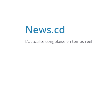
Skip
to
content
News.cd
L'actualité congolaise en temps réel