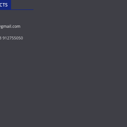
CTS
@gmail.com
43 912755050