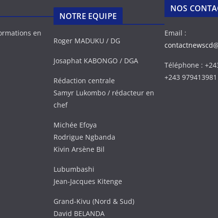
NOS CONTA
NOTRE EQUIPE
formations en
Email :
Roger MADUKU / DG
contactnewscd
Josaphat KABONGO / DGA
Téléphone : +2
+243 979413981
Rédaction centrale
Samyr Lukombo / rédacteur en
chef
Michée Efoya
Rodrigue Ngbanda
Kivin Arsène Bil
Lubumbashi
Jean-Jacques Kitenge
Grand-Kivu (Nord & Sud)
David BELANDA