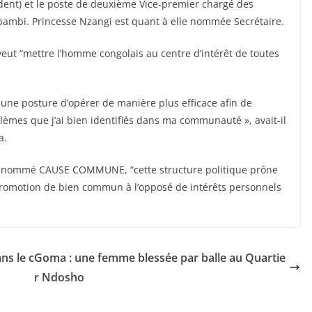
dent) et le poste de deuxième Vice-premier chargé des
ambi. Princesse Nzangi est quant à elle nommée Secrétaire.
veut “mettre l’homme congolais au centre d’intérêt de toutes
ne posture d’opérer de manière plus efficace afin de
èmes que j’ai bien identifiés dans ma communauté », avait-il
a.
ti dénommé CAUSE COMMUNE, “cette structure politique prône
a promotion de bien commun à l’opposé de intérêts personnels
ns le c
Goma : une femme blessée par balle au Quartie
r Ndosho