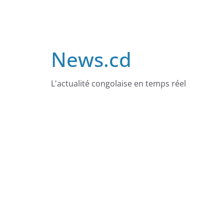
Skip
to
content
News.cd
L'actualité congolaise en temps réel