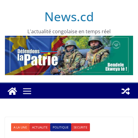
Skip
News.cd
to
content
L'actualité congolaise en temps réel
A LA UNE
ACTUALITE
POLITIQUE
SECURITE