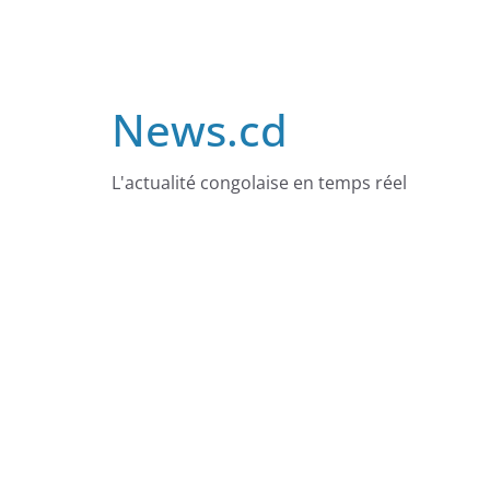
Skip
to
content
News.cd
L'actualité congolaise en temps réel