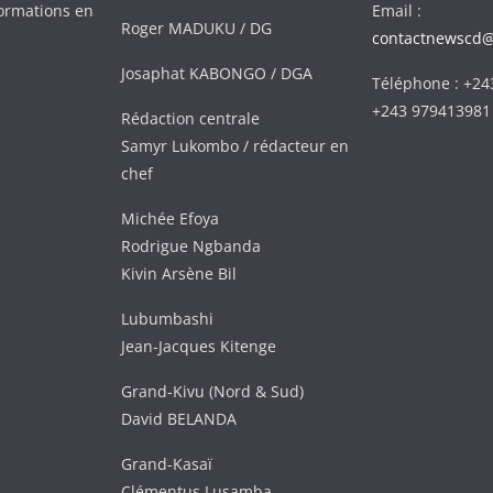
formations en
Email :
Roger MADUKU / DG
contactnewscd
Josaphat KABONGO / DGA
Téléphone : +2
+243 979413981
Rédaction centrale
Samyr Lukombo / rédacteur en
chef
Michée Efoya
Rodrigue Ngbanda
Kivin Arsène Bil
Lubumbashi
Jean-Jacques Kitenge
Grand-Kivu (Nord & Sud)
David BELANDA
Grand-Kasaï
Clémentus Lusamba