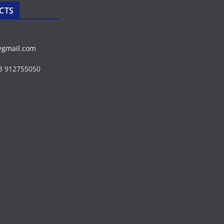
CTS
@gmail.com
43 912755050