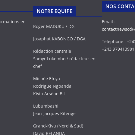
NOS CONTA
NOTRE EQUIPE
formations en
Email :
Roger MADUKU / DG
contactnewscd
Josaphat KABONGO / DGA
Téléphone : +2
+243 979413981
Rédaction centrale
Samyr Lukombo / rédacteur en
chef
Michée Efoya
Rodrigue Ngbanda
Kivin Arsène Bil
Lubumbashi
Jean-Jacques Kitenge
Grand-Kivu (Nord & Sud)
David BELANDA