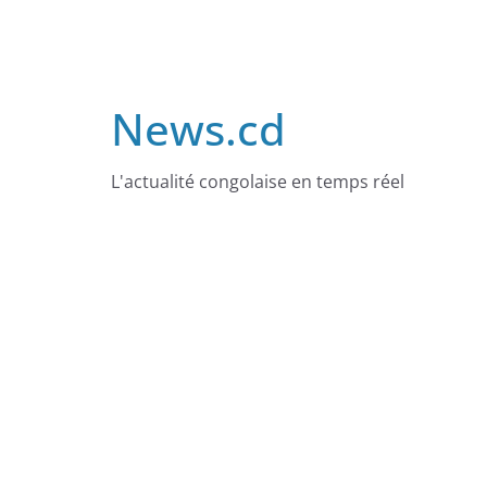
Skip
to
content
News.cd
L'actualité congolaise en temps réel