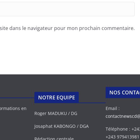
site dans le navigateur pour mon prochain commentaire.
NOS CONTA
NOTRE EQUIPE
formations en
Email :
Roger MADUKU / DG
contactnewscd
Josaphat KABONGO / DGA
Téléphone : +2
+243 979413981
Rédaction centrale