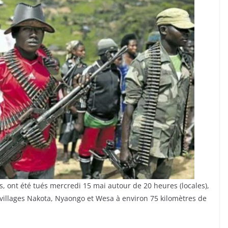
s, ont été tués mercredi 15 mai autour de 20 heures (locales),
 villages Nakota, Nyaongo et Wesa à environ 75 kilomètres de