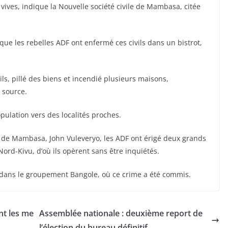
s vives, indique la Nouvelle société civile de Mambasa, citée
ue les rebelles ADF ont enfermé ces civils dans un bistrot,
ils, pillé des biens et incendié plusieurs maisons,
 source.
pulation vers des localités proches.
le de Mambasa, John Vuleveryo, les ADF ont érigé deux grands
Nord-Kivu, d’où ils opèrent sans être inquiétés.
s dans le groupement Bangole, où ce crime a été commis.
nt les me
Assemblée nationale : deuxième report de
l’élection du bureau définitif