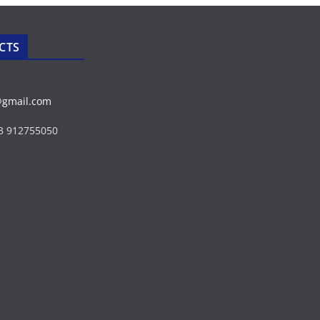
CTS
@gmail.com
43 912755050