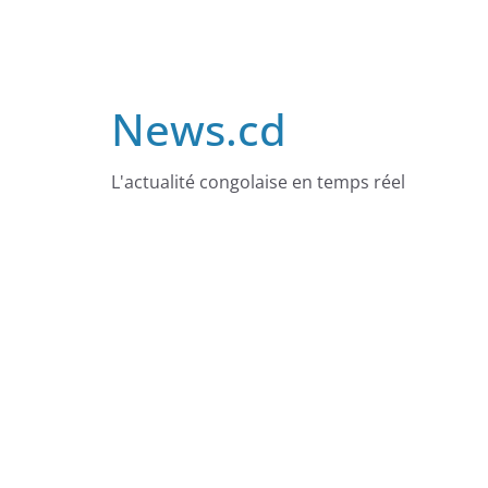
Skip
to
content
News.cd
L'actualité congolaise en temps réel