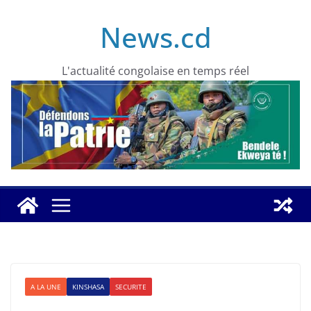
Skip
News.cd
to
content
L'actualité congolaise en temps réel
A LA UNE
KINSHASA
SECURITE