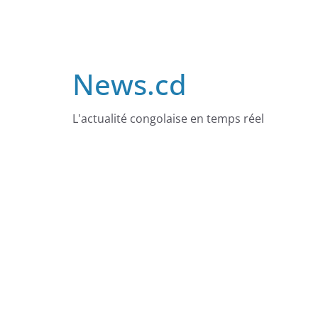
Skip
to
content
News.cd
L'actualité congolaise en temps réel