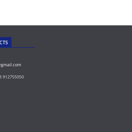
CTS
@gmail.com
43 912755050