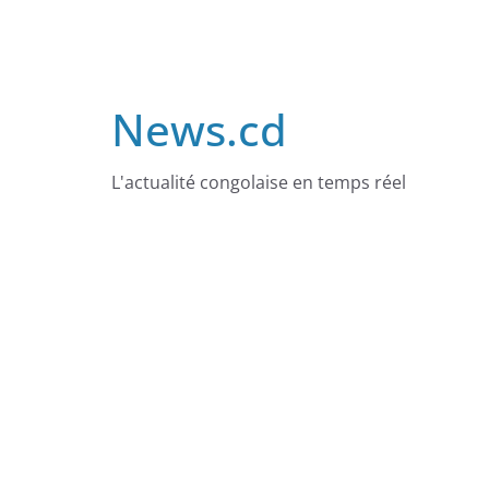
Skip
to
content
News.cd
L'actualité congolaise en temps réel