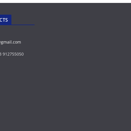
CTS
@gmail.com
43 912755050