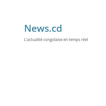
Skip
to
content
News.cd
L'actualité congolaise en temps réel