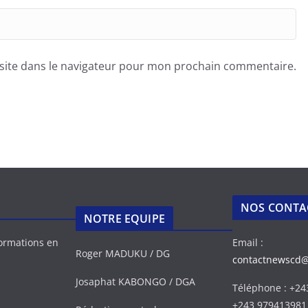
site dans le navigateur pour mon prochain commentaire.
NOS CONTA
NOTRE EQUIPE
formations en
Email :
Roger MADUKU / DG
contactnewscd
Josaphat KABONGO / DGA
Téléphone : +2
+243 979413981