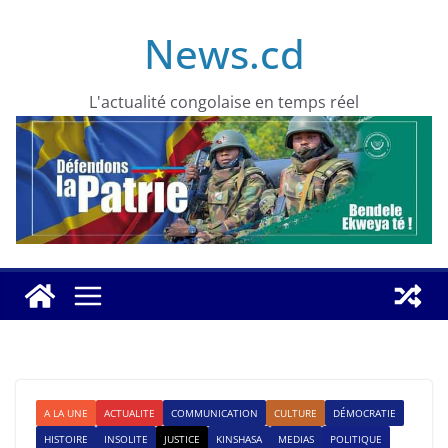
Skip
News.cd
to
content
L'actualité congolaise en temps réel
A LA UNE
ACTUALITE
COMMUNICATION
CULTURE
DÉMOCRATIE
HISTOIRE
INSOLITE
JUSTICE
KINSHASA
MEDIAS
POLITIQUE