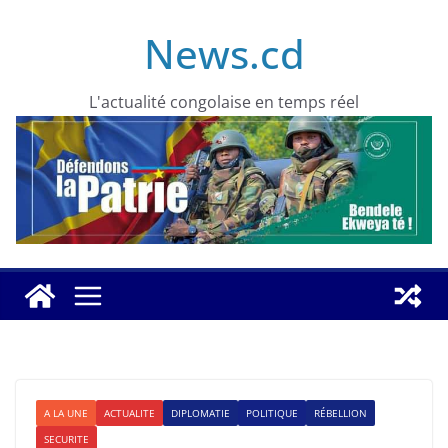
Skip
News.cd
to
content
L'actualité congolaise en temps réel
A LA UNE
ACTUALITE
DIPLOMATIE
POLITIQUE
RÉBELLION
SECURITE