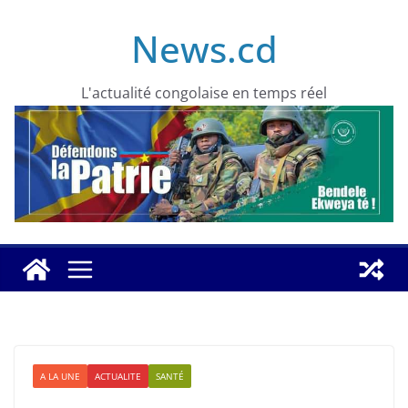
Skip
News.cd
to
content
L'actualité congolaise en temps réel
A LA UNE
ACTUALITE
SANTÉ