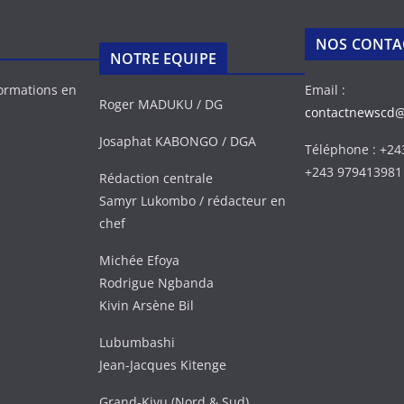
NOS CONTA
NOTRE EQUIPE
formations en
Email :
Roger MADUKU / DG
contactnewscd
Josaphat KABONGO / DGA
Téléphone : +2
+243 979413981
Rédaction centrale
Samyr Lukombo / rédacteur en
chef
Michée Efoya
Rodrigue Ngbanda
Kivin Arsène Bil
Lubumbashi
Jean-Jacques Kitenge
Grand-Kivu (Nord & Sud)