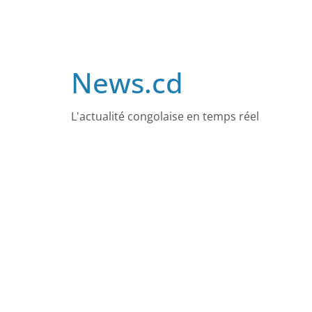
Skip
to
content
News.cd
L'actualité congolaise en temps réel