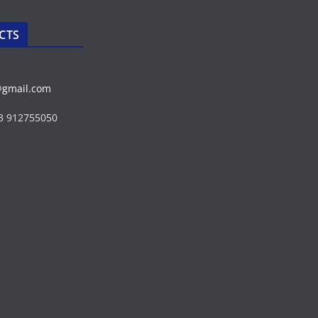
CTS
@gmail.com
43 912755050