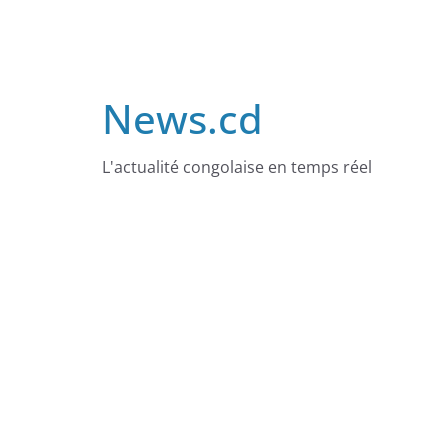
Skip
to
content
News.cd
L'actualité congolaise en temps réel