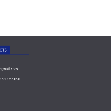
CTS
@gmail.com
43 912755050