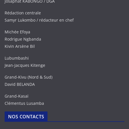
Josaphat KABONGO / DGA
Rédaction centrale
Samyr Lukombo / rédacteur en chef
Michée Efoya
Rodrigue Ngbanda
Kivin Arsène Bil
Lubumbashi
Jean-Jacques Kitenge
Grand-Kivu (Nord & Sud)
David BELANDA
Grand-Kasaï
Clémentus Lusamba
NOS CONTACTS