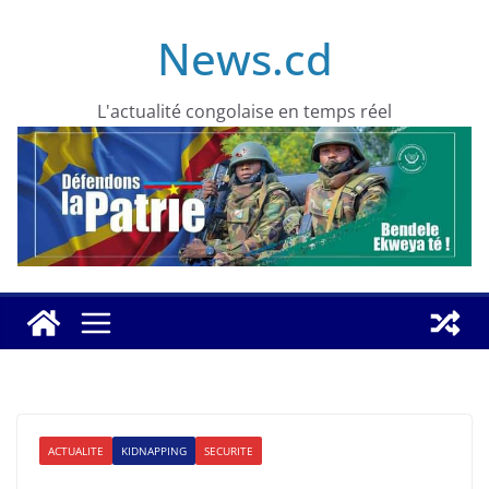
Skip
News.cd
to
content
L'actualité congolaise en temps réel
ACTUALITE
KIDNAPPING
SECURITE