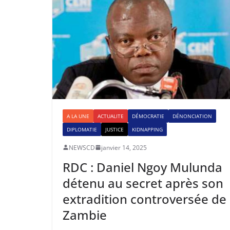
A LA UNE
ACTUALITE
DÉMOCRATIE
DÉNONCIATION
DIPLOMATIE
JUSTICE
KIDNAPPING
NEWSCD
janvier 14, 2025
RDC : Daniel Ngoy Mulunda
détenu au secret après son
extradition controversée de
Zambie