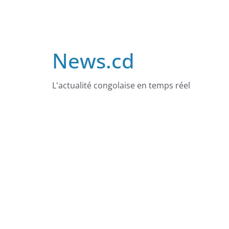
Skip
to
content
News.cd
L'actualité congolaise en temps réel