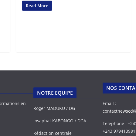
Read More
NOS CONTA
NOTRE EQUIPE
formations en
Email :
Roger MADUKU / DG
contactnewscd
Josaphat KABONGO / DGA
Téléphone : +2
+243 979413981
Rédaction centrale