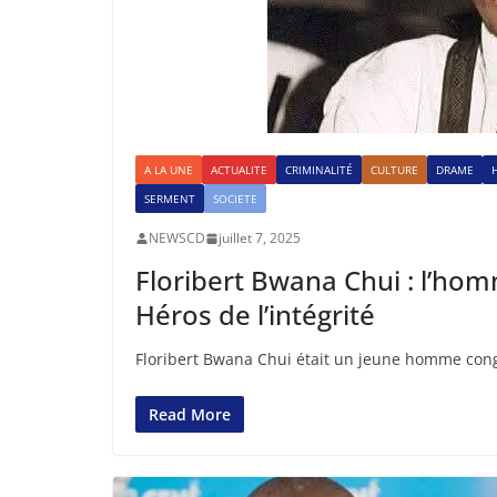
A LA UNE
ACTUALITE
CRIMINALITÉ
CULTURE
DRAME
SERMENT
SOCIETE
NEWSCD
juillet 7, 2025
Floribert Bwana Chui : l’hom
Héros de l’intégrité
Floribert Bwana Chui était un jeune homme congol
Read More