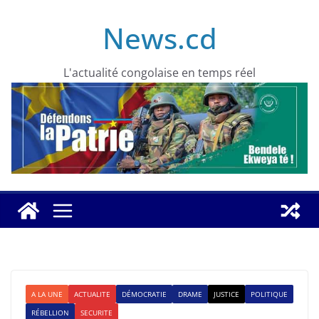
Skip
News.cd
to
content
L'actualité congolaise en temps réel
A LA UNE
ACTUALITE
DÉMOCRATIE
DRAME
JUSTICE
POLITIQUE
RÉBELLION
SECURITE