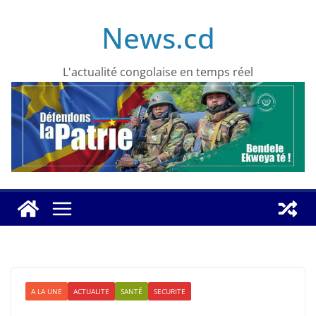
Skip
News.cd
to
content
L'actualité congolaise en temps réel
A LA UNE
ACTUALITE
SANTÉ
SECURITE