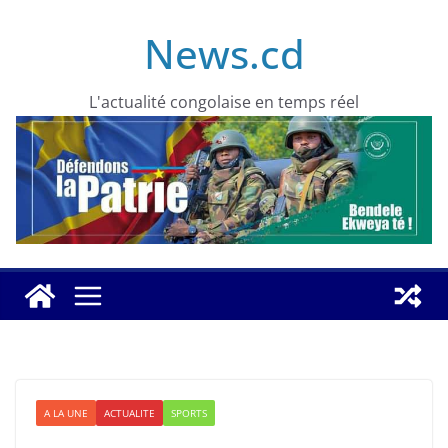
Skip
News.cd
to
content
L'actualité congolaise en temps réel
A LA UNE
ACTUALITE
SPORTS