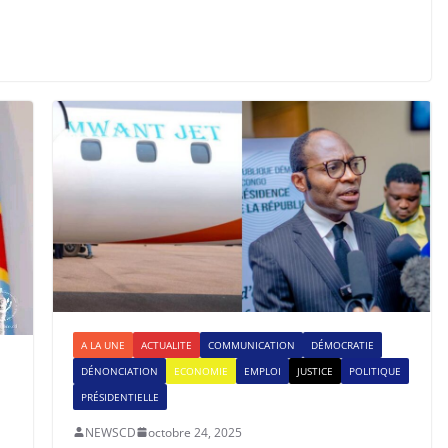
A LA UNE
ACTUALITE
COMMUNICATION
DÉMOCRATIE
DÉNONCIATION
ECONOMIE
EMPLOI
JUSTICE
POLITIQUE
PRÉSIDENTIELLE
NEWSCD
octobre 24, 2025