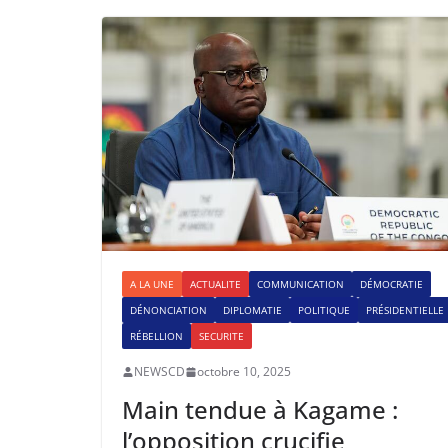
A LA UNE
ACTUALITE
COMMUNICATION
DÉMOCRATIE
DÉNONCIATION
DIPLOMATIE
POLITIQUE
PRÉSIDENTIELLE
RÉBELLION
SECURITE
NEWSCD
octobre 10, 2025
Main tendue à Kagame :
l’opposition crucifie