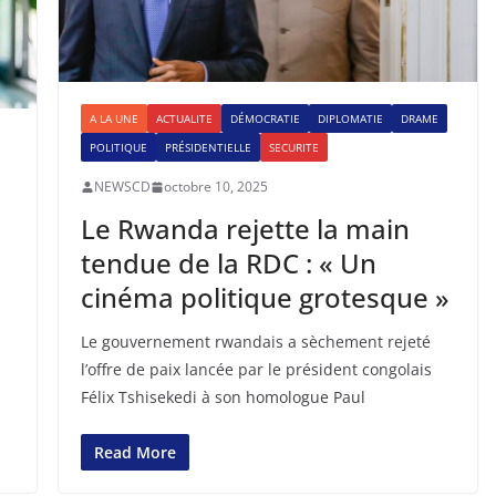
A LA UNE
ACTUALITE
DÉMOCRATIE
DIPLOMATIE
DRAME
POLITIQUE
PRÉSIDENTIELLE
SECURITE
NEWSCD
octobre 10, 2025
Le Rwanda rejette la main
tendue de la RDC : « Un
cinéma politique grotesque »
Le gouvernement rwandais a sèchement rejeté
l’offre de paix lancée par le président congolais
Félix Tshisekedi à son homologue Paul
Read More