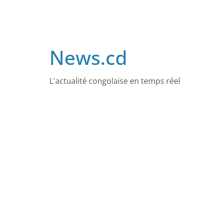
Skip
to
content
News.cd
L'actualité congolaise en temps réel